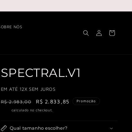
SOBRE NÓS
Fazer
Carrinho
login
SPECTRAL.V1
EM ATÉ 12X SEM JUROS
Preço
Preço
R$ 2.833,85
Promoção
R$ 2.983,00
normal
promocional
Frete
calculado no checkout.
Qual tamanho escolher?