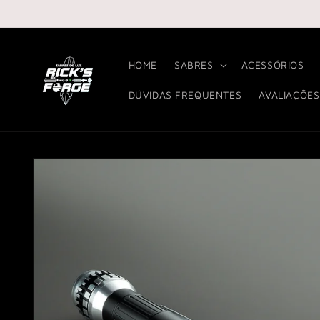
Pular
para o
conteúdo
HOME
SABRES
ACESSÓRIOS
DÚVIDAS FREQUENTES
AVALIAÇÕES
Pular para
as
informações
do produto