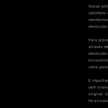
Nossa polí
satisfeito
reembolsar
devolução 
Para proc
através d
devolução
enviaremo
volta para
É importan
sem sinai
original. 
foi enviad