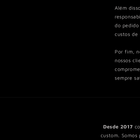
Além diss
responsabi
do pedido
custos de
Por fim, n
nossos cl
compromet
sempre sat
Desde 2017
co
custom. Somos p