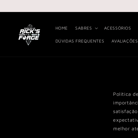
Pular
para o
conteúdo
HOME
SABRES
ACESSÓRIOS
DÚVIDAS FREQUENTES
AVALIAÇÕES
Política 
importânci
satisfaçã
expectati
melhor ate