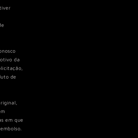
tiver
de
conosco
otivo da
licitação,
duto de
riginal,
gem
las em que
eembolso.