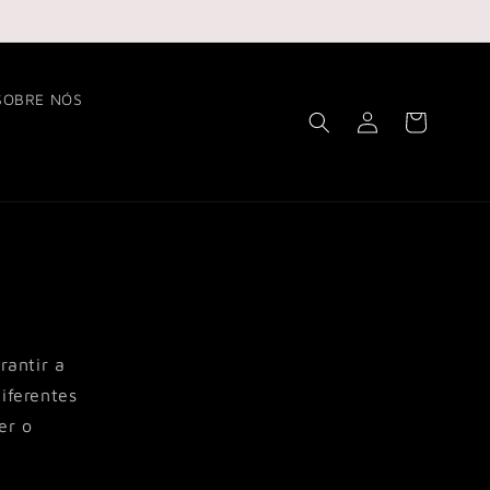
SOBRE NÓS
Fazer
Carrinho
login
a
rantir a
iferentes
er o