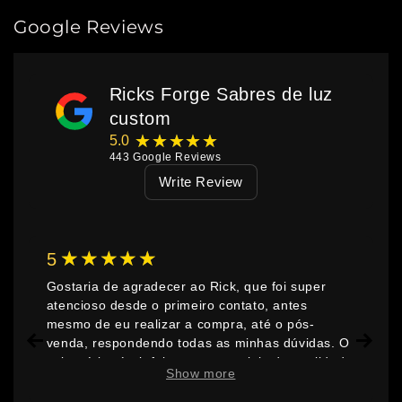
Google Reviews
Ricks Forge Sabres de luz
custom
★★★★★
5.0
443
Google Reviews
Write Review
★★★★★
5
Gostaria de agradecer ao Rick, que foi super
atencioso desde o primeiro contato, antes
mesmo de eu realizar a compra, até o pós-
venda, respondendo todas as minhas dúvidas. O
sabre é incrível, feito com materiais de qualidade
Show more
e repleto de detalhes. Escolhi a versão Neopixel,
e tanto as cores da lâmina quanto os efeitos