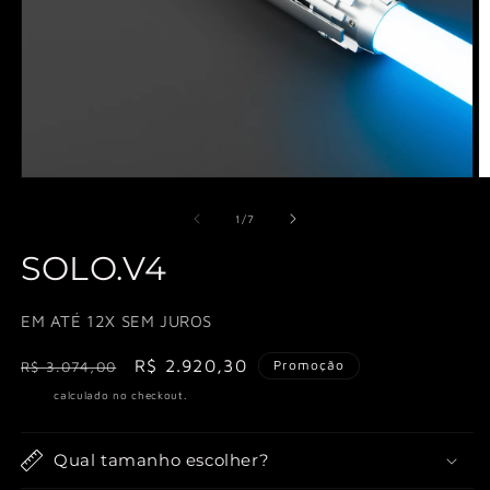
Abrir
Ab
mídia
m
1
2
de
1
/
7
na
n
janela
j
SOLO.V4
modal
m
EM ATÉ 12X SEM JUROS
Preço
Preço
R$ 2.920,30
Promoção
R$ 3.074,00
normal
promocional
Frete
calculado no checkout.
Qual tamanho escolher?