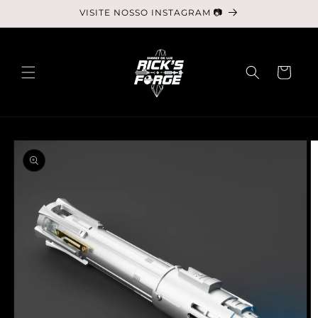
Pular
VISITE NOSSO INSTAGRAM 📷
para o
conteúdo
Carrinho
Pular para
as
informações
do produto