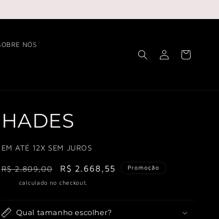
SOBRE NÓS
Fazer
Carrinho
login
HADES
EM ATÉ 12X SEM JUROS
Preço
Preço
R$ 2.668,55
Promoção
R$ 2.809,00
normal
promocional
Frete
calculado no checkout.
Qual tamanho escolher?