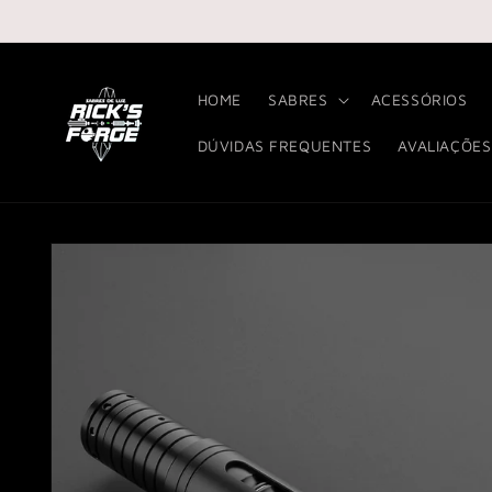
Pular
para o
conteúdo
HOME
SABRES
ACESSÓRIOS
DÚVIDAS FREQUENTES
AVALIAÇÕES
Pular para
as
informações
do produto