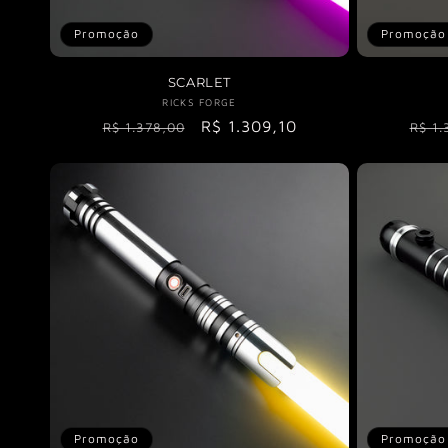
Promoção
Promoção
SCARLET
RICKS FORGE
Fornecedor:
Preç
Preço
Preço
R$ 1.309,10
R$ 1.
R$ 1.378,00
norm
normal
promocional
Promoção
Promoção