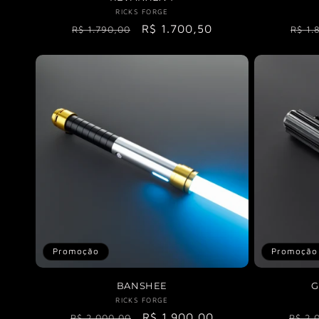
RICKS FORGE
Fornecedor:
Preç
Preço
Preço
R$ 1.700,50
R$ 1.
R$ 1.790,00
norm
normal
promocional
Promoção
Promoção
BANSHEE
G
RICKS FORGE
Fornecedor:
Preço
Preço
R$ 1.900,00
Preç
R$ 2.000,00
R$ 2.