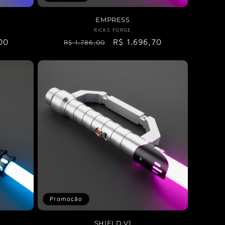
EMPRESS
RICKS FORGE
Fornecedor:
r:
Preço
Preço
R$ 1.696,70
00
R$ 1.786,00
normal
promocional
al
Promoção
SHIELD.V1