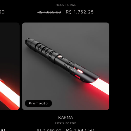
r:
RICKS FORGE
Fornecedor:
50
Preço
Preço
R$ 1.762,25
R$ 1.855,00
nal
normal
promocional
Promoção
KARMA
r:
RICKS FORGE
Fornecedor:
00
Preço
Preço
R$ 1.947,50
R$ 2.050,00