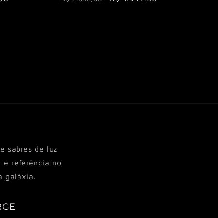
al
normal
promocional
e sabres de luz
 e referência no
a galáxia.
RGE