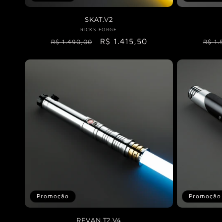
SKAT.V2
RICKS FORGE
Fornecedor:
Preço
Preço
R$ 1.415,50
Preç
R$ 1.490,00
R$ 1.
normal
promocional
norm
Promoção
Promoção
REVAN.T2.V4